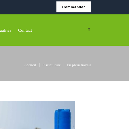
Commander
ualités
Contact
Accueil
Pisciculture
En plein travail