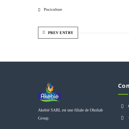
Pisciculture
PREV ENTRY
Con
Akebié SARL est une filiale de Oholiab
Group.