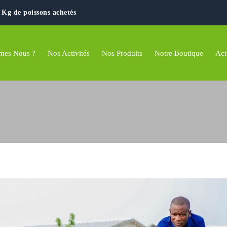
0 Kg de poissons achetés
mes Nous ?
Nos Activités
Nos Produits
Notre Boutique
Act