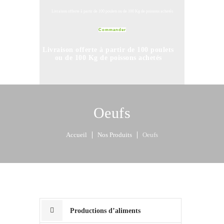
Livraison offerte à partir de 100 poulets ou de 100 Kg de poissons achetés
Commander
Livraison offerte à partir de 100 poulets
ou de 100 Kg de poissons achetés
Commander
Oeufs
Accueil
Nos Produits
Oeufs
Productions d’aliments