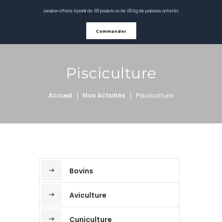
Livraison offerte à partir de 100 poulets ou de 100 Kg de poissons achetés
Commander
Pisciculture
Accueil
Nos Activités
Pisciculture
Bovins
Aviculture
Cuniculture