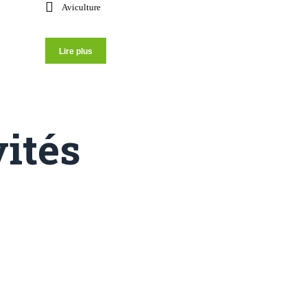
Aviculture
Lire plus
vités