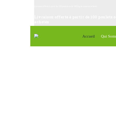
Livraison offerte à partir de 100 poulets ou de 100 Kg de poissons achetés
Livraison offerte à partir de 100 poulets 
achetés
Accueil
Qui Som