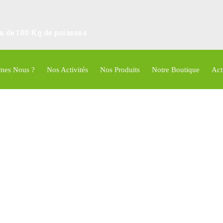
ou de 100 Kg de poissons
mes Nous ?
Nos Activités
Nos Produits
Notre Boutique
Act