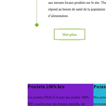
aux intrants locaux produits sur le site. T
répond au besoin de santé de la population 
d’alimentation.
Voir plus
Poulets 100% bio
Poiss
Les poulets THALILA sont des poulets 100%
Nos poiss
BIO, nourris avec des intrants naturels, des
environne