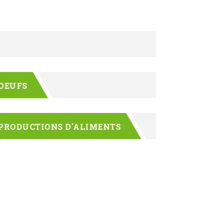
OEUFS
PRODUCTIONS D'ALIMENTS
aturelle
fo@akebie.com