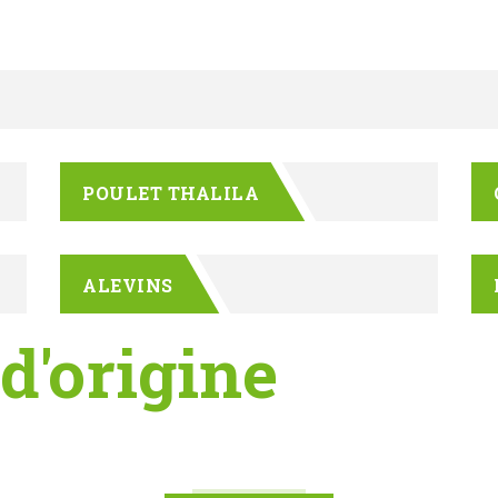
POULET THALILA
ALEVINS
 d'origine
100% n
us au +225 05 55 55 22 08 ou par mail in