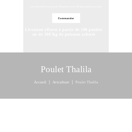
Livraison offerte à partir de 100 poulets ou de 100 Kg de poissons achetés
Commander
Livraison offerte à partir de 100 poulets
ou de 100 Kg de poissons achetés
Commander
Poulet Thalila
Accueil
Aviculture
Poulet Thalila