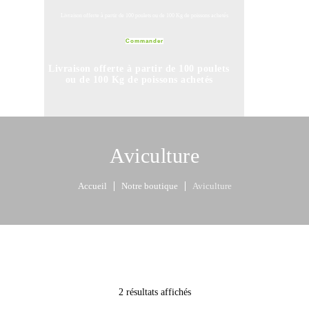
Livraison offerte à partir de 100 poulets ou de 100 Kg de poissons achetés
Commander
Livraison offerte à partir de 100 poulets
ou de 100 Kg de poissons achetés
Commander
Aviculture
Accueil
Notre boutique
Aviculture
2 résultats affichés