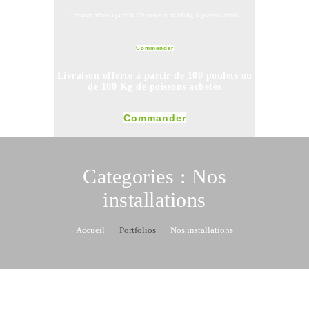
Livraison offerte à partir de 100 poulets ou de 100 Kg de poissons achetés
Commander
Livraison offerte à partir de 100 poulets ou
de 100 Kg de poissons achetés
Commander
Categories :
Nos
installations
Accueil
Portfolios
Nos installations