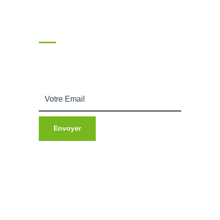
Souscrire
Entrez votre adresse email afin de recevoir nos
actualités.
Copyright © 2018. Tous droits réservés Akebié by
HarrellGroup
Qui Sommes Nous ?
Notre Boutique