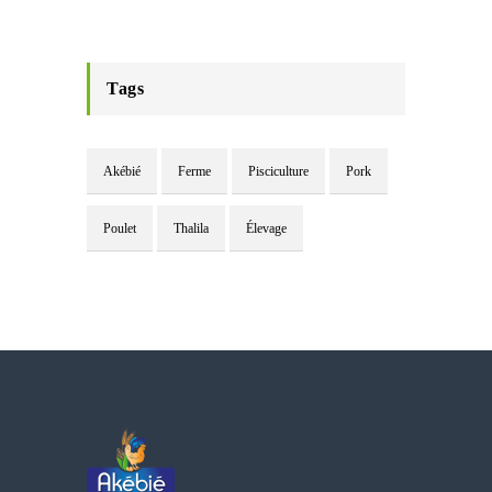
Tags
Akébié
Ferme
Pisciculture
Pork
Poulet
Thalila
Élevage