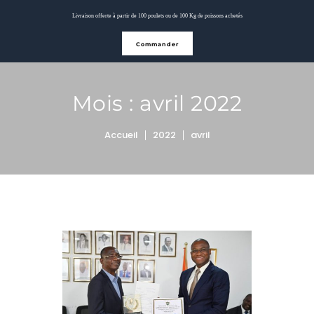
Livraison offerte à partir de 100 poulets ou de 100 Kg de poissons achetés
Commander
Mois :
avril 2022
Accueil
2022
avril