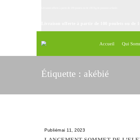
Livraison offerte à partir de 100 poulets ou de 100 Kg de poissons achetés
Livraison offerte à partir de 100 poulets ou de 
Accueil
Qui Som
Étiquette :
akébié
Publiémai 11, 2023
LANCEMENT SOMMET DE L’EL