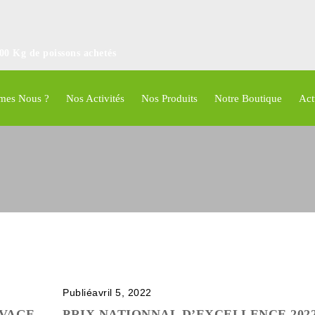
100 Kg de poissons achetés
mes Nous ?
Nos Activités
Nos Produits
Notre Boutique
Act
Publiéavril 5, 2022
EVAGE
PRIX NATIONNAL D’EXCELLENCE 2022