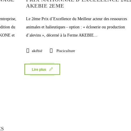
AKEBIE 2EME
ntreprise,
Le 2ème Prix d’Excellence du Meilleur acteur des ressources
édition du
animales et halieutiques - option : « écloserie ou production
 KONE et
d’alevins », décerné à la Ferme AKEBIE...
akébié
Pisciculture
Lire plus
ES