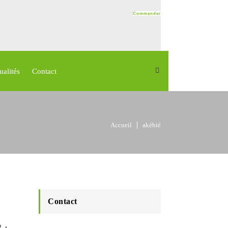
Commander
Commander
ualités
Contact
Accueil
akébié
Contact
 :