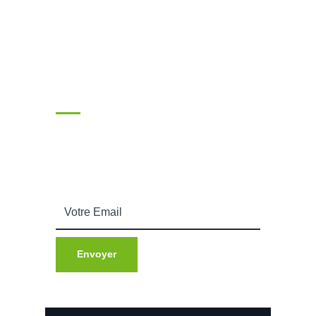
Souscrire
Entrez votre adresse email afin de recevoir nos
actualités.