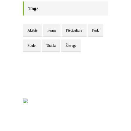
Tags
Akébié
Ferme
Pisciculture
Pork
Poulet
Thalila
Élevage
Akebié SARL est une filiale de Oholiab Group.