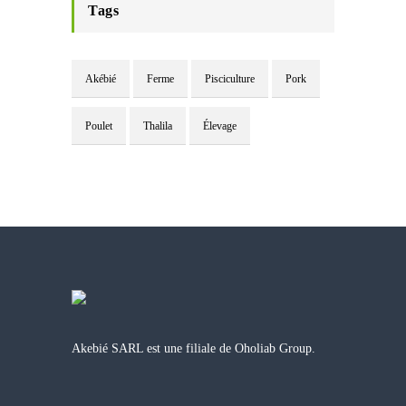
Tags
Akébié
Ferme
Pisciculture
Pork
Poulet
Thalila
Élevage
Akebié SARL est une filiale de Oholiab Group.