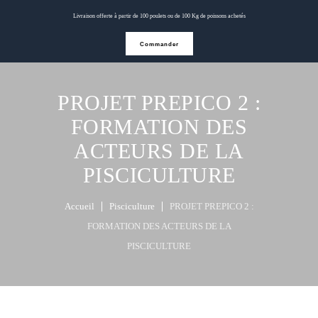
Livraison offerte à partir de 100 poulets ou de 100 Kg de poissons achetés
Commander
PROJET PREPICO 2 :
FORMATION DES
ACTEURS DE LA
PISCICULTURE
Accueil
Pisciculture
PROJET PREPICO 2 :
FORMATION DES ACTEURS DE LA
PISCICULTURE